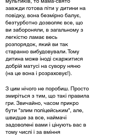
мультиків, то мама-свято 
завжди готова піти у дитини на 
повідку, вона безмірно балує, 
безтурботно дозволяє все, що 
ви забороняли, в загальному з 
легкістю ламає весь 
розпорядок, який ви так 
старанно вибудовували. Тому 
дитина може іноді скаржитися 
добрій матусі на сувору няню 
(на це вона і розраховує!).
З цим нічого не поробиш. Просто 
змиріться з тим, що такі правила 
гри. Звичайно, часом прикро 
бути "злим поліцейським", але, 
швидше за все, наймачі 
задоволені вами і цінують вас в 
тому числі і за вміння 