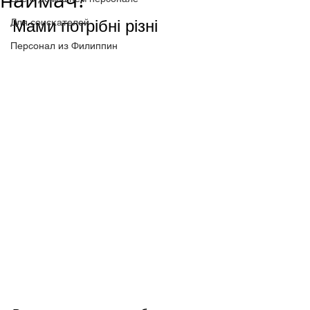
наймач?
Для соискателей
Мами потрібні різні
Персонал из Филиппин