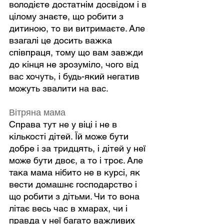
володієте достатнім досвідом і в 
цілому знаєте, що робити з 
дитиною, то ви витримаєте. Але 
взагалі це досить важка 
співпраця, тому що вам завжди 
до кінця не зрозуміло, чого від 
вас хочуть, і будь-який негатив 
можуть звалити на вас.
Вітряна мама
Справа тут не у віці і не в 
кількості дітей. Їй може бути 
добре і за тридцять, і дітей у неї 
може бути двоє, а то і троє. Але 
така мама нібито не в курсі, як 
вести домашнє господарство і 
що робити з дітьми. Чи то вона 
літає весь час в хмарах, чи і 
правда у неї багато важливих 