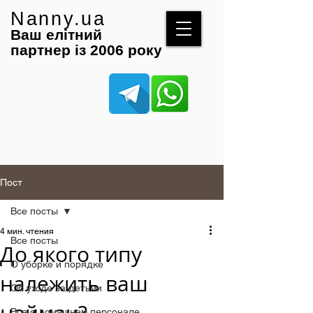
Nanny.ua
Ваш елітний
партнер із 2006 року
Пост
Все посты
4 мин. чтения
Все посты
До якого типу
О уборке и порядке
належить ваш
Об уходе за детьми
Все о домашнем персонале