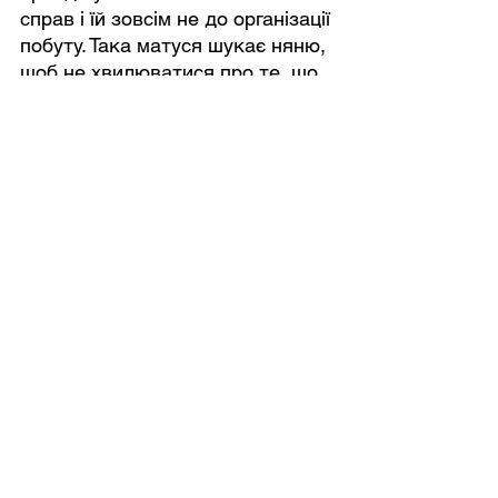
справ і їй зовсім не до організації 
побуту. Така матуся шукає няню, 
щоб не хвилюватися про те, що 
холодильник періодично 
порожніє, що дітей недостатньо 
фотографували і викладати в 
соцмережах, але їх потрібно 
годувати, гуляти з ними, грати і 
розвивати. Загалом мама цього 
типу з радістю звалить всю 
домашню рутину на ваші плечі, і, 
якщо ви сподіваєтеся на 
інструкції, то забудьте, вона, 
швидше за все, не дасть вам 
жодної.
- Чим краще погодувати дитину?
- Ну знайдіть там що-небудь.