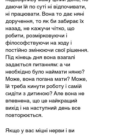
даючи їй по суті ні відпочивати, 
ні працювати. Вона то дає няні 
доручення, то як би забирає їх 
назад, не кажучи чітко, що 
робити, розмірковуючи і 
філософствуючи на ходу і 
постійно змінюючи свої рішення. 
Під кінець дня вона взагалі 
задається питанням: а чи 
необхідно було наймати няню? 
Може, вона погана мати? Може, 
їй треба кинути роботу і самій 
сидіти з дитиною? Але вона не 
впевнена, що це найкращий 
вихід і на наступний день все 
повторюється.
Якщо у вас міцні нерви і ви 