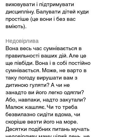
виховувати і підтримувати 
дисципліну. Балувати дітей куди 
простіше (це вони і без вас 
вміють).
Недовірлива
Вона весь час сумнівається в 
правильності ваших дій. Але це 
ще півбіди. Вона і в собі постійно 
сумнівається. Може, не варто в 
таку погоду вирушати вам з 
дитиною гуляти? А чи не 
занадто ви його легко одягли? 
Або, навпаки, надто закутали? 
Малюк кашляє. Чи то треба 
безвилазно сидіти вдома, чи 
скоріше везти його на море. 
Десятки подібних питань мучать 
недовірливу маму цілий день, не 