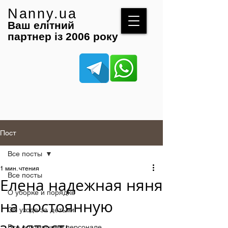
Nanny.ua
Ваш елітний
партнер із 2006 року
Пост
Все посты
1 мин. чтения
Все посты
Елена надежная няня
О уборке и порядке
на постоянную
Об уходе за детьми
Все о домашнем персонале