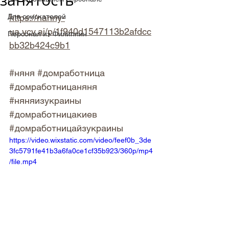
занятость
Для соискателей
https://nanny-
ua.vcv.ai/p/1f940d1547113b2afdcc
Персонал из Филиппин
bb32b424c9b1
#няня
#домработница
#домработницаняня
#няняизукраины
#домработницакиев
#домработницайзукраины
https://video.wixstatic.com/video/feef0b_3de
3fc5791fe41b3a6fa0ce1cf35b923/360p/mp4
/file.mp4