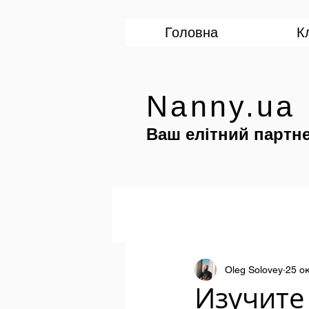
Головна
К
Nanny.ua
Ваш елітний партне
Oleg Solovey
25 ок
Изучите