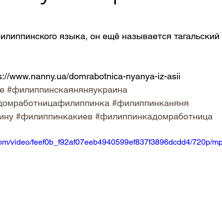
илиппинского языка, он ещё называется тагальский 
://www.nanny.ua/domrabotnica-nyanya-iz-asii
е
#филиппинскаяняняукраина
домработницафилиппинка
#филиппинканяня
ину
#филиппинкакиев
#филиппинкадомработница
c.com/video/feef0b_f92af07eeb4940599ef837f3896dcdd4/720p/mp