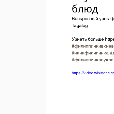
блюд
Воскресный урок ф
Tagalog
Узнать больше https
#филиппинкивкиев
#няняфилипинка
#
#филиппинкавукра
https://video.wixstati