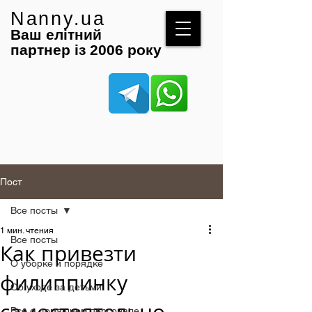
Nanny.ua
Ваш елітний
партнер із 2006 року
Пост
Все посты
1 мин. чтения
Все посты
Как привезти
О уборке и порядке
филиппинку
Об уходе за детьми
Все о домашнем персонале