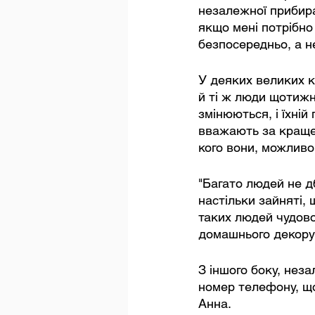
незалежної прибира
якщо мені потрібно
безпосередньо, а н
У деяких великих к
й ті ж люди щотижня
змінюються, і їхній
вважають за краще, 
кого вони, можливо,
"Багато людей не дб
настільки зайняті,
таких людей чудово 
домашнього декору
З іншого боку, нез
номер телефону, що
Анна.