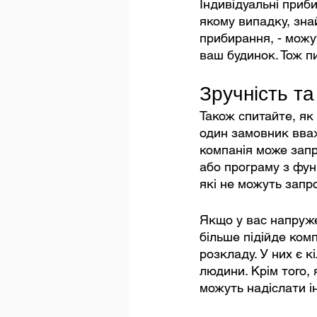
Індивідуальні приб
якому випадку, знай
прибирання, - можу
ваш будинок. Тож п
Зручність та
Також спитайте, як
один замовник вваж
компанія може запр
або програму з фун
які не можуть запр
Якщо у вас напружен
більше підійде комп
розкладу. У них є кі
людини. Крім того,
можуть надіслати і