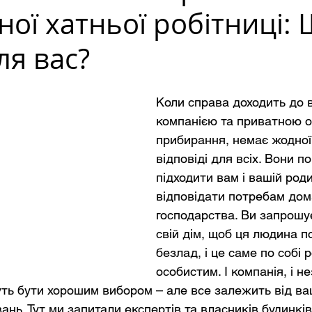
ої хатньої робітниці:
ля вас?
Коли справа доходить до 
компанією та приватною 
прибирання, немає жодної
відповіді для всіх. Вони по
підходити вам і вашій роди
відповідати потребам дом
господарства. Ви запрошує
свій дім, щоб ця людина 
безлад, і це саме по собі р
особистим. І компанія, і н
ь бути хорошим вибором – але все залежить від вашо
ань. Тут ми запитали експертів та власників будинків