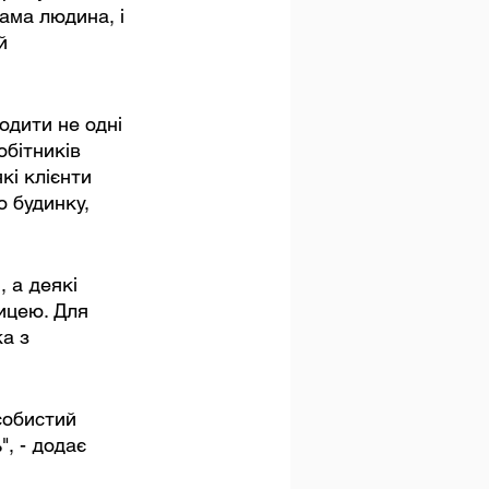
ама людина, і 
й 
дити не одні 
обітників 
кі клієнти 
о будинку, 
 а деякі 
ицею. Для 
а з 
собистий 
, - додає 