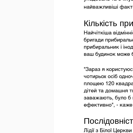
найважливіші факто
Кількість пр
Найчіткіша відмінн
бригади прибиральн
прибиральник і інод
ваш будинок може б
"Зараз я користуюс
чотирьох осіб одно
площею 120 квадрат
дітей та домашня тв
заважають, було б 
ефективно", - каже
Послідовніст
Лідії з Білої Церкв