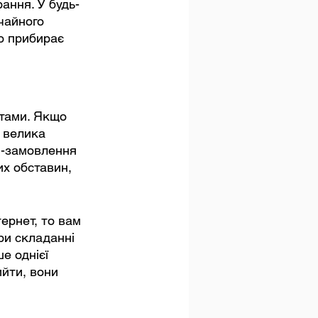
ання. У будь-
чайного 
о прибирає 
нтами. Якщо 
 велика 
н-замовлення 
х обставин, 
ернет, то вам 
ри складанні 
е однієї 
йти, вони 