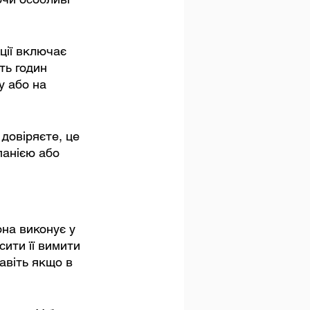
ції включає 
ть годин 
 або на 
 довіряєте, це 
панією або 
на виконує у 
ити її вимити 
авіть якщо в 