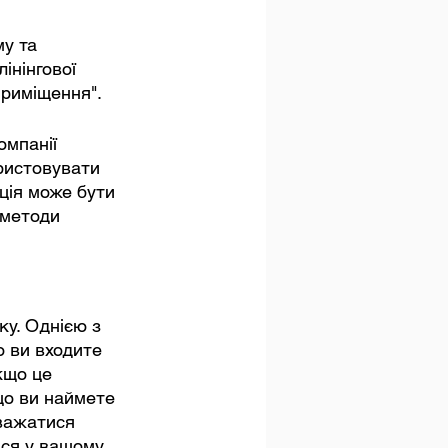
у та 
нінгової 
риміщення".
мпанії 
ристовувати 
ція може бути 
 методи 
ку. Однією з 
о ви входите 
кщо це 
що ви наймете 
важатися 
ися у вашому 