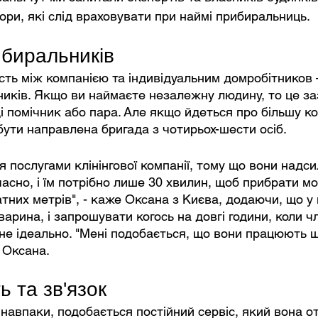
ри, які слід враховувати при наймі прибиральниць.
ибиральників
ість між компанією та індивідуальним домробітников 
иків. Якщо ви наймаєте незалежну людину, то це за
і помічник або пара. Але якщо йдеться про більшу ко
ути направлена ​​бригада з чотирьох-шести осіб.
я послугами клінінгової компанії, тому що вони надс
часно, і їм потрібно лише 30 хвилин, щоб прибрати м
них метрів", - каже Оксана з Києва, додаючи, що у 
арина, і запрошувати когось на довгі години, коли член
не ідеально. "Мені подобається, що вони працюють ш
 Оксана.
ь та зв'язок
и навпаки, подобається постійний сервіс, який вона о