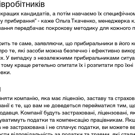
вробітників
кращих кандидатів, а потім навчаємо їх специфічном
 прибирання” - каже Ольга Ткаченко, менеджерка клі
чання передбачає покрокову методику для кожного п
рить те саме, заявляючи, що прибиральники в його ко
ро те, які засоби можна безпечно і ефективно вико
х. У випадку з незалежними прибиральниками ситуа
тому краще ретельно опитати їх і розпитати про їхні
овки.
я
няти компанію, яка має ліцензію, заставу та страхов
анії є те, що вам не доведеться перейматися тим, щ
давця. Компанії будуть застраховані, ліцензовані, я
чуватимуть податки та компенсацію працівникам. Як
а не застрахована і не сплачує податки, ви можете в
сти відповідальність за податки та травми, які стал