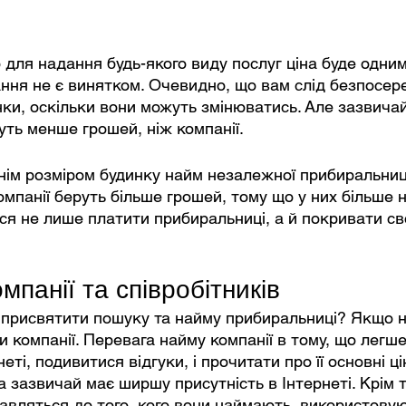
 для надання будь-якого виду послуг ціна буде одним
ання не є винятком. Очевидно, що вам слід безпосер
нки, оскільки вони можуть змінюватись. Але зазвичай
ть менше грошей, ніж компанії.
нім розміром будинку найм незалежної прибиральниц
омпанії беруть більше грошей, тому що у них більше 
ся не лише платити прибиральниці, а й покривати сво
мпанії та співробітників
б присвятити пошуку та найму прибиральниці? Якщо н
 компанії. Перевага найму компанії в тому, що легше 
еті, подивитися відгуки, і прочитати про її основні ці
а зазвичай має ширшу присутність в Інтернеті. Крім т
авляться до того, кого вони наймають, використовую