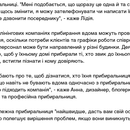
льниці. "Мені подобається, що щоразу це одна й та с
 щось змінити, я можу зателефонувати чи написати ї
е дзвонити посереднику", - каже Лідія.
лінінгових компаніях прибирання вдома можуть прово
, оскільки потреби клієнтів та графіки роботи співр
 персонал може бути направлений у різні будинки. Дея
щоб у їхньому домі прибирали ті, хто звик до їхньог
 встигли пізнати і кому довіряють.
ають про те, щоб дізнатися, хто їхня прибиральниця,
 що навіть не бувають вдома одночасно з прибиральн
підходить компанія", - каже Анна, дизайнер, блогерк
 та професійна прибиральниця.
алежна прибиральниця "найшвидше, дасть вам свій о
 полегшує вирішення проблем, якщо вони виникнуть"