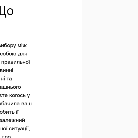
 Що
вибору між 
особою для 
 правильної 
винні 
ні та 
ашнього 
те когось у 
побачила ваш 
обить її 
езалежний 
ї ситуації, 
 про 