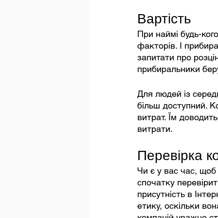
Вартість
При наймі будь-кого
факторів. І прибир
запитати про розці
прибиральники беру
Для людей із серед
більш доступний. К
витрат. Їм доводить
витрати.
Перевірка ко
Чи є у вас час, що
спочатку перевірити
присутність в Інтерн
етику, оскільки вон
компаній уважно ст