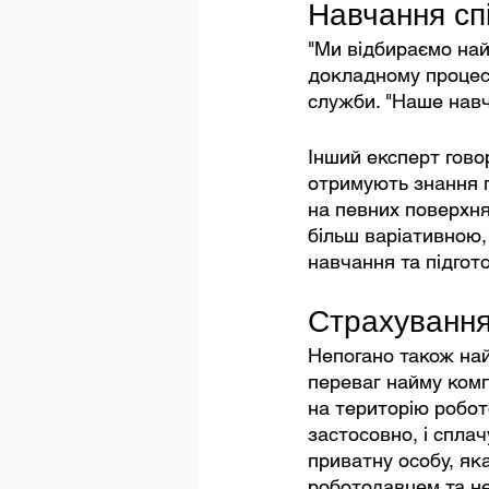
Навчання спі
"Ми відбираємо най
докладному процесу
служби. "Наше нав
Інший експерт гово
отримують знання п
на певних поверхня
більш варіативною, 
навчання та підгот
Страхуванн
Непогано також най
переваг найму комп
на територію робото
застосовно, і спла
приватну особу, як
роботодавцем та не