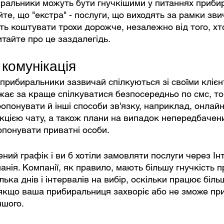
иральники можуть бути гнучкішими у питаннях прибир
те, що "екстра" - послуги, що виходять за рамки зви
ть коштувати трохи дорожче, незалежно від того, хт
итайте про це заздалегідь.
 комунікація
 прибиральники зазвичай спілкуються зі своїми кліє
ає за краще спілкуватися безпосередньо по смс, то
опонувати й інші способи зв'язку, наприклад, онлай
кцією чату, а також плани на випадок непередбачени
опонувати приватні особи.
ий графік і ви б хотіли замовляти послуги через Інт
анія. Компанії, як правило, мають більшу гнучкість п
лька днів і інтервалів на вибір, оскільки працює більш
 якщо ваша прибиральниця захворіє або не зможе при
ншого.