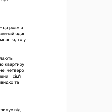
– це розмір 
звичай один 
мпанію, то у 
илають 
ою квартиру 
неї четверо 
и її сім'ї 
видко та 
тримує від 