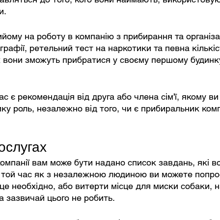
и.
ийому на роботу в компанію з прибирання та організа
графії, ретельний тест на наркотики та певна кількіс
 вони зможуть прибратися у своєму першому будинку
с є рекомендація від друга або члена сім'ї, якому ви
ику роль, незалежно від того, чи є прибиральник ком
послугах
компанії вам може бути надано список завдань, які во
 той час як з незалежною людиною ви можете попрос
це необхідно, або витерти місце для миски собаки, н
а зазвичай цього не робить.