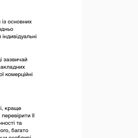
 із основних 
едньо 
 індивідуальні 
і зазвичай 
накладних 
ї комерційні 
і, краще 
перевірити її 
нності та 
ого, багато 
чи особливі 