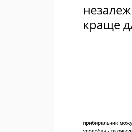
незалежн
краще д
прибиральник можут
уподобань та очікув