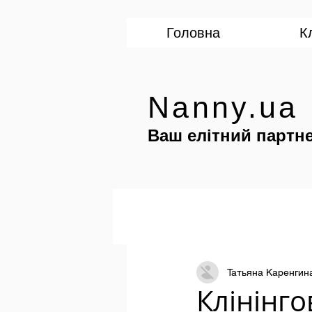
Головна
К
Nanny.ua
Ваш елітний партне
Татьяна Каренгин
Клінінго