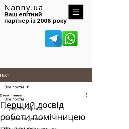
Nanny.ua
Ваш елітний
партнер із 2006 року
Пост
Все посты
2 мин. чтения
Все посты
Перший досвід
О уборке и порядке
роботи помічницею
Об уходе за детьми
Все о домашнем персонале