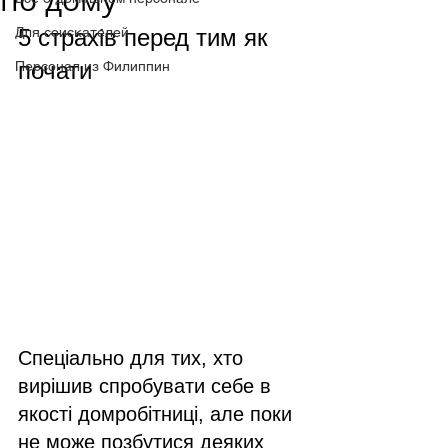
по дому
Для соискателей
5 страхів перед тим як 
почати
Персонал из Филиппин
Спеціально для тих, хто 
вирішив спробувати себе в 
якості домробітниці, але поки 
не може позбутися деяких 