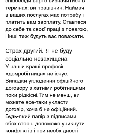
співбесіди варто визначитися в 
термінах: ви працівник. Наймач 
в ваших послугах має потребу і 
платить вам зарплату. Ставтеся 
до себе та своєї праці з повагою, 
і інші теж будуть вас поважати.
Страх другий. Я не буду 
соціально незахищена
У нашій країні професії 
«домробітниця» не існує. 
Випадки укладення офіційного 
договору з хатніми робітницями 
поки рідкісні. Тим не менш, ви 
можете все-таки укласти 
договір, хоча б не офіційний. 
Будь-який папір з підписами 
обох сторін допоможе уникнути 
конфліктів і при необхідності 