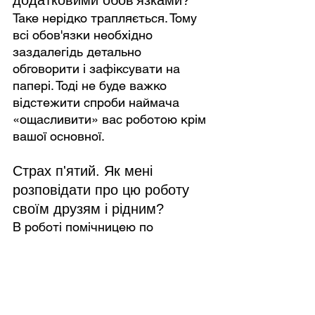
додатковими обов'язками?
Таке нерідко трапляється. Тому 
всі обов'язки необхідно 
заздалегідь детально 
обговорити і зафіксувати на 
папері. Тоді не буде важко 
відстежити спроби наймача 
«ощасливити» вас роботою крім 
вашої основної.
Страх п'ятий. Як мені 
розповідати про цю роботу 
своїм друзям і рідним?
В роботі помічницею по 
господарству немає нічого 
ганебного і принизливого. У 
ваших силах бути не похмурою 
жінкою зі шваброю і ганчіркою, а 
феєю домівки. Для того, щоб 