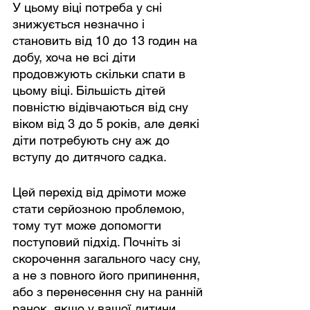
У цьому віці потреба у сні 
знижується незначно і 
становить від 10 до 13 годин на 
добу, хоча не всі діти 
продовжують скільки спати в 
цьому віці. Більшість дітей 
повністю відівчаються від сну 
віком від 3 до 5 років, але деякі 
діти потребують сну аж до 
вступу до дитячого садка.
Цей перехід від дрімоти може 
стати серйозною проблемою, 
тому тут може допомогти 
поступовий підхід. Почніть зі 
скорочення загального часу сну, 
а не з повного його припинення, 
або з перенесення сну на ранній 
ранок, якщо у вашої дитини 