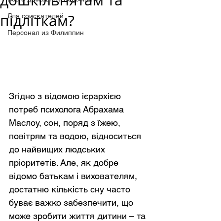
дошкільнятам та
підліткам?
Для соискателей
Персонал из Филиппин
Згідно з відомою ієрархією 
потреб психолога Абрахама 
Маслоу, сон, поряд з їжею, 
повітрям та водою, відноситься 
до найвищих людських 
пріоритетів. Але, як добре 
відомо батькам і вихователям, 
достатню кількість сну часто 
буває важко забезпечити, що 
може зробити життя дитини – та 