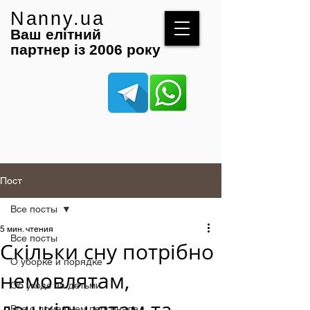
Nanny.ua
Ваш елітний
партнер із 2006 року
Пост
Все посты
5 мин. чтения
Все посты
Скільки сну потрібно
О уборке и порядке
немовлятам,
Об уходе за детьми
Все о домашнем персонале