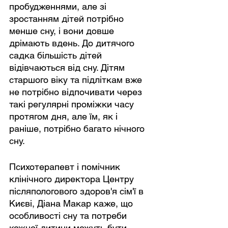
пробудженнями, але зі 
зростанням дітей потрібно 
менше сну, і вони довше 
дрімають вдень. До дитячого 
садка більшість дітей 
відівчаються від сну. Дітям 
старшого віку та підліткам вже 
не потрібно відпочивати через 
такі регулярні проміжки часу 
протягом дня, але їм, як і 
раніше, потрібно багато нічного 
сну.
Психотерапевт і помічник 
клінічного директора Центру 
післяпологового здоров'я сім'ї в 
Києві, Діана Макар каже, що 
особливості сну та потреби 
кожної дитини можуть бути 