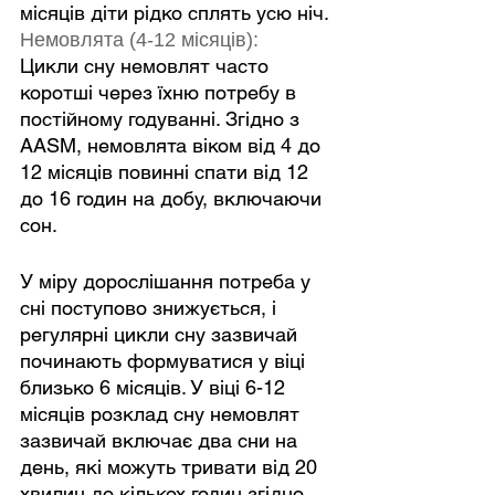
місяців діти рідко сплять усю ніч.
Немовлята (4-12 місяців):
Цикли сну немовлят часто 
коротші через їхню потребу в 
постійному годуванні. Згідно з 
AASM, немовлята віком від 4 до 
12 місяців повинні спати від 12 
до 16 годин на добу, включаючи 
сон.
У міру дорослішання потреба у 
сні поступово знижується, і 
регулярні цикли сну зазвичай 
починають формуватися у віці 
близько 6 місяців. У віці 6-12 
місяців розклад сну немовлят 
зазвичай включає два сни на 
день, які можуть тривати від 20 
хвилин до кількох годин згідно 