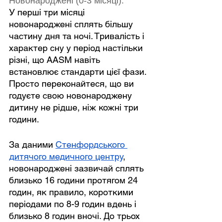
Новонароджені (0-3 місяці):
У перші три місяці 
новонароджені сплять більшу 
частину дня та ночі. Тривалість і 
характер сну у період настільки 
різні, що AASM навіть 
встановлює стандарти цієї фази. 
Просто переконайтеся, що ви 
годуєте свою новонароджену 
дитину не рідше, ніж кожні три 
години.
За даними 
Стенфордського 
дитячого медичного центру
, 
новонароджені зазвичай сплять 
близько 16 години протягом 24 
годин, як правило, короткими 
періодами по 8-9 годин вдень і 
близько 8 годин вночі. До трьох 