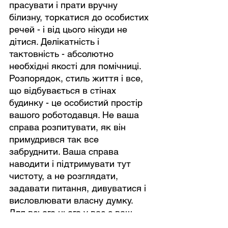
прасувати і прати вручну 
білизну, торкатися до особистих 
речей - і від цього нікуди не 
дітися. Делікатність і 
тактовність - абсолютно 
необхідні якості для помічниці. 
Розпорядок, стиль життя і все, 
що відбувається в стінах 
будинку - це особистий простір 
вашого роботодавця. Не ваша 
справа розпитувати, як він 
примудрився так все 
забруднити. Ваша справа 
наводити і підтримувати тут 
чистоту, а не розглядати, 
задавати питання, дивуватися і 
висловлювати власну думку. 
Для всього цього у вас є ваш 
особистий простір!