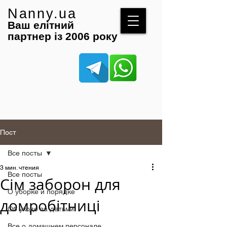
Nanny.ua
Ваш елітний
партнер із 2006 року
Пост
Все посты
3 мин. чтения
Все посты
Сім заборон для
О уборке и порядке
домробітниці
Об уходе за детьми
Все о домашнем персонале