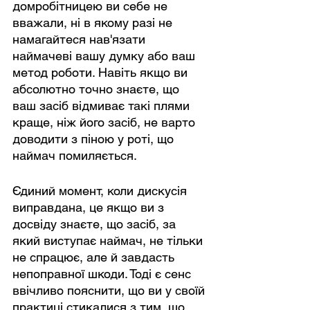
домробітницею ви себе не 
вважали, ні в якому разі не 
намагайтеся нав'язати 
наймачеві вашу думку або ваш 
метод роботи. Навіть якщо ви 
абсолютно точно знаєте, що 
ваш засіб відмиває такі плями 
краще, ніж його засіб, не варто 
доводити з піною у роті, що 
наймач помиляється.
Єдиний момент, коли дискусія 
виправдана, це якщо ви з 
досвіду знаєте, що засіб, за 
який виступає наймач, не тільки 
не спрацює, але й завдасть 
непоправної шкоди. Тоді є сенс 
ввічливо пояснити, що ви у своїй 
практиці стикалися з тим, що 