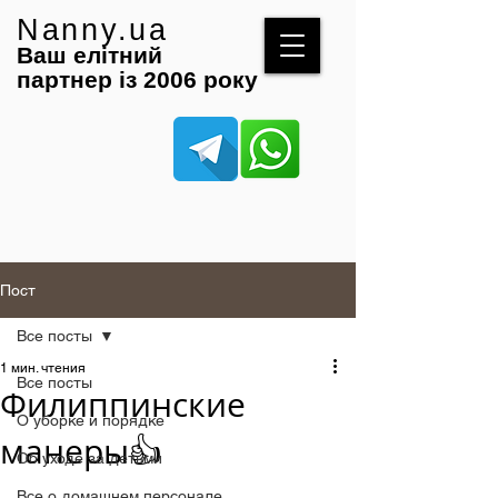
Nanny.ua
Ваш елітний
партнер із 2006 року
Пост
Все посты
1 мин. чтения
Все посты
Филиппинские
О уборке и порядке
манеры👍
Об уходе за детьми
Все о домашнем персонале