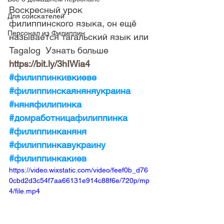
Воскресный урок 
Для соискателей
филиппинского языка, он ещё 
Персонал из Филиппин
называется тагальский язык или 
Tagalog  Узнать больше 
https://bit.ly/3hIWia4
#филиппинкивкиеве
#филиппинскаяняняукраина
#няняфилипинка
#домработницафилиппинка
#филиппинканяня
#филиппинкавукраину
#филиппинкакиев
https://video.wixstatic.com/video/feef0b_d76
0cbd2d3c54f7aa66131e914c88f6e/720p/mp
4/file.mp4