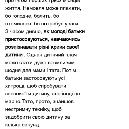
протягом перших трьох місяців 
життя. Немовля може плакати, 
бо голодне, болить, бо 
втомилося, бо потребує уваги.
З часом дивно, 
як молоді батьки 
пристосовуються, навчаючись 
розпізнавати різні крики своєї 
дитини
 . Однак дитячий плач 
може стати дуже втомливим 
щодня для мами і тата. Потім 
батьки застосовують усі 
хитрощі, щоб спробувати 
заспокоїти дитину, але іноді це 
марно. Тато, проте, знайшов 
нестримну техніку, щоб 
задобрити свою дитину за 
кілька секунд.