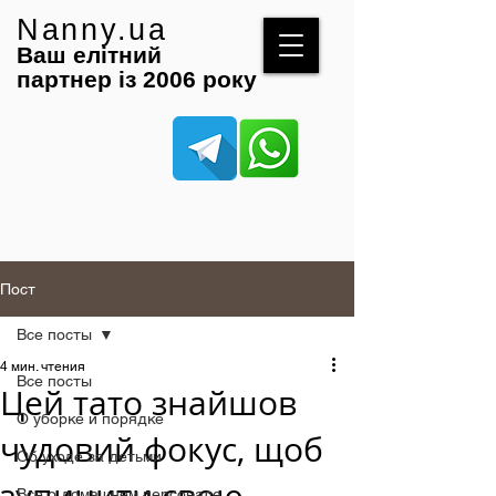
Nanny.ua
Ваш елітний
партнер із 2006 року
Пост
Все посты
4 мин. чтения
Все посты
Цей тато знайшов
О уборке и порядке
чудовий фокус, щоб
Об уходе за детьми
Все о домашнем персонале