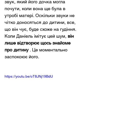
звук, який його дочка могла 
почути, коли вона ще була в 
утробі матері. Оскільки звуки не 
чітко доносяться до дитини, все, 
що він чує, буде схоже на гудіння.
Коли Даніель імітує цей шум, 
він 
лише відтворює щось знайоме 
про дитину
 . Це моментально 
заспокоює його.
https://youtu.be/oT8JNj19BdU