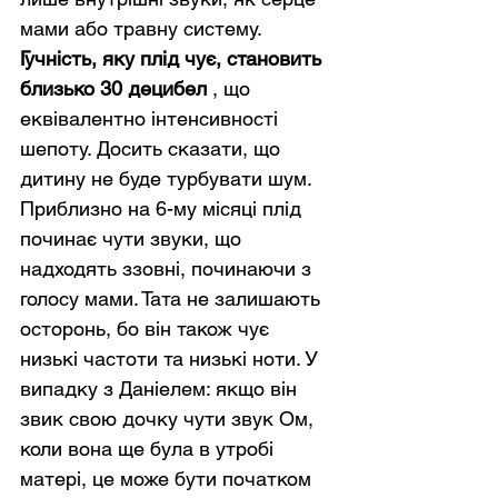
мами або травну систему.
Гучність, яку плід чує, становить 
близько 30 децибел
 , що 
еквівалентно інтенсивності 
шепоту. Досить сказати, що 
дитину не буде турбувати шум.
Приблизно на 6-му місяці плід 
починає чути звуки, що 
надходять ззовні, починаючи з 
голосу мами. Тата не залишають 
осторонь, бо він також чує 
низькі частоти та низькі ноти. У 
випадку з Даніелем: якщо він 
звик свою дочку чути звук Ом, 
коли вона ще була в утробі 
матері, це може бути початком 