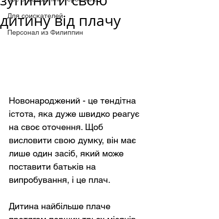
зупинити свою
дитину від плачу
Для соискателей
Персонал из Филиппин
Новонароджений - це тендітна 
істота, яка дуже швидко реагує 
на своє оточення. Щоб 
висловити свою думку, він має 
лише один засіб, який може 
поставити батьків на 
випробування, і це плач.
Дитина найбільше плаче 