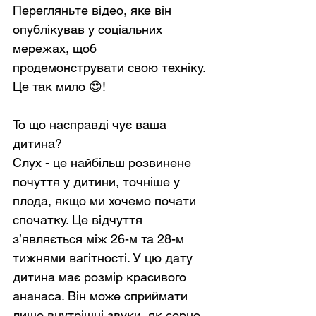
Перегляньте відео, яке він 
опублікував у соціальних 
мережах, щоб 
продемонструвати свою техніку. 
Це так мило 😍!
То що насправді чує ваша 
дитина?
Слух - це найбільш розвинене 
почуття у дитини, точніше у 
плода, якщо ми хочемо почати 
спочатку. Це відчуття 
з’являється між 26-м та 28-м 
тижнями вагітності. У цю дату 
дитина має розмір красивого 
ананаса. Він може сприймати 
лише внутрішні звуки, як серце 