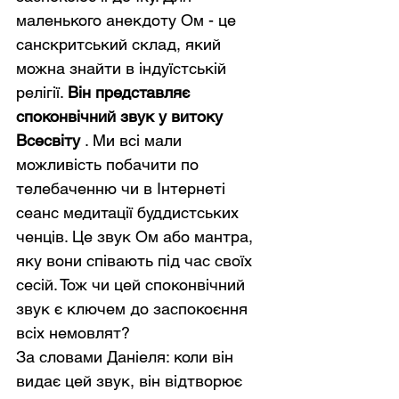
маленького анекдоту Ом - це 
санскритський склад, який 
можна знайти в індуїстській 
релігії. 
Він представляє 
споконвічний звук у витоку 
Всесвіту
 . Ми всі мали 
можливість побачити по 
телебаченню чи в Інтернеті 
сеанс медитації буддистських 
ченців. Це звук Ом або мантра, 
яку вони співають під час своїх 
сесій. Тож чи цей споконвічний 
звук є ключем до заспокоєння 
всіх немовлят?
За словами Даніеля: коли він 
видає цей звук, він відтворює 