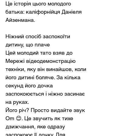
Це історія цього молодого 
батька: каліфорнійця Даніеля 
Айзенмана.
Ніжний спосіб заспокоїти 
дитину, що плаче
Цей молодий тато взяв до 
Мережі відеодемонстрацію 
техніки, яку він винайшов, коли 
його дитині боляче. За кілька 
секунд його дочка 
заспокоюється і ніжно засинає 
на руках.
Його річ? Просто видайте звук 
Om 😊. Це звучить як тихе 
дзижчання, яке одразу 
заспокоює її дочку. Для 