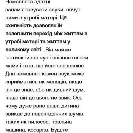
Немовлята здатні 
запам’ятовувати звуки, почуті 
ними в утробі матері. 
Ця 
схильність дозволяє їй 
полегшити перехід між життям в 
утробі матері та життям у 
великому світі
 . Він майже 
інстинктивно чує і впізнає голоси 
мами і тата, що його заспокоює. 
Для немовлят кожен звук може 
сприйматись як мелодія, якщо 
він це знає, або як дивний шум, 
якщо він до цього не звик. Ось 
чому дуже рано ваша дитина 
звикає до повсякденних шумів, 
таких як пилосос, пральна 
машина, косарка. Будьте 