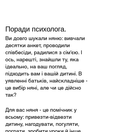
Поради психолога. 
Ви довго шукали няню: вивчали 
десятки анкет, проводили 
співбесіди, радилися з сім'єю. І 
ось, нарешті, знайшли ту, яка 
ідеально, на ваш погляд, 
підходить вам і вашій дитині. В 
уявленні батьків, найскладніше - 
це вибір няні, але чи це дійсно 
так?
Для вас няня - це помічник у 
всьому: привезти-відвезти 
дитину, нагодувати, погуляти, 
пограти, зробити уроки й інше. 