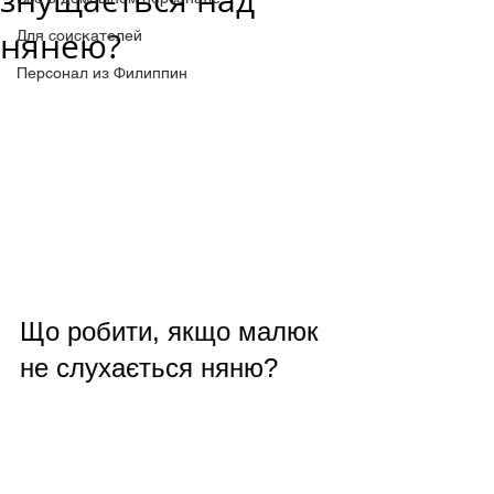
знущається над
нянею?
Для соискателей
Персонал из Филиппин
Що робити, якщо малюк 
не слухається няню? 