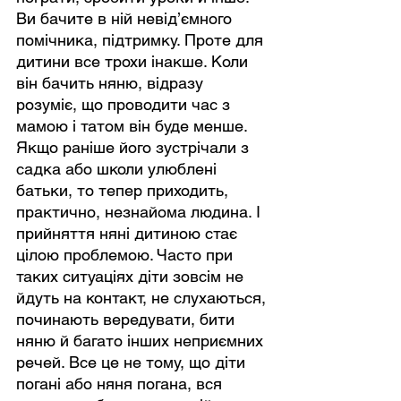
Ви бачите в ній невід’ємного 
помічника, підтримку. Проте для 
дитини все трохи інакше. Коли 
він бачить няню, відразу 
розуміє, що проводити час з 
мамою і татом він буде менше. 
Якщо раніше його зустрічали з 
садка або школи улюблені 
батьки, то тепер приходить, 
практично, незнайома людина. І 
прийняття няні дитиною стає 
цілою проблемою. Часто при 
таких ситуаціях діти зовсім не 
йдуть на контакт, не слухаються, 
починають вередувати, бити 
няню й багато інших неприємних 
речей. Все це не тому, що діти 
погані або няня погана, вся 