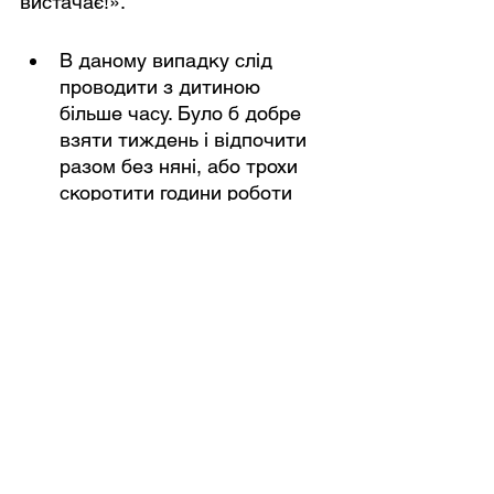
вистачає!».
В даному випадку слід 
проводити з дитиною 
більше часу. Було б добре 
взяти тиждень і відпочити 
разом без няні, або трохи 
скоротити години роботи 
няні.
Допоможіть няні знайти 
точки дотику з дитиною - 
вона повинна знати про те, 
що він любить робити. 
Загалом в цікавій справі 
може закластися основа 
подальшої дружби.
Завжди підтримуйте 
авторитет няні. Пояснюйте 
малюкові, що няню потрібно 