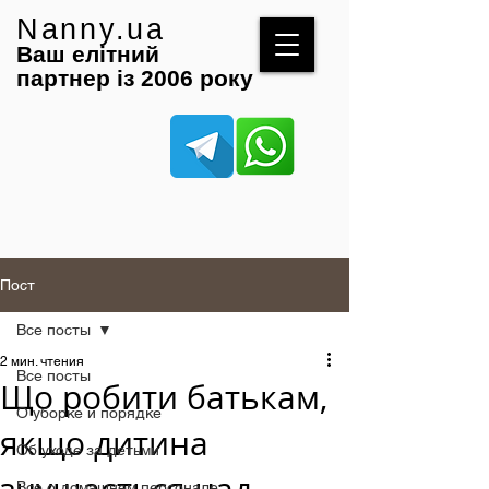
Nanny.ua
Ваш елітний
партнер із 2006 року
Пост
Все посты
2 мин. чтения
Все посты
Що робити батькам,
О уборке и порядке
якщо дитина
Об уходе за детьми
Все о домашнем персонале