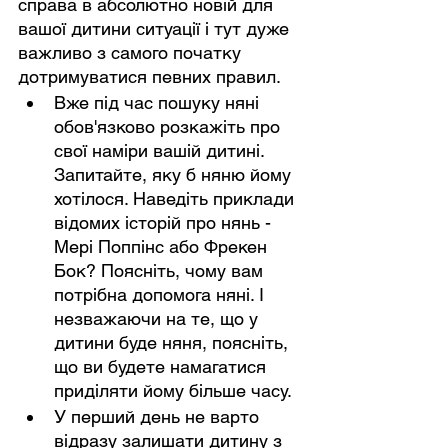
справа в абсолютно новій для 
вашої дитини ситуації і тут дуже 
важливо з самого початку 
дотримуватися певних правил.
Вже під час пошуку няні 
обов'язково розкажіть про 
свої наміри вашій дитині. 
Запитайте, яку б няню йому 
хотілося. Наведіть приклади 
відомих історій про нянь - 
Мері Поппінс або Фрекен 
Бок? Поясніть, чому вам 
потрібна допомога няні. І 
незважаючи на те, що у 
дитини буде няня, поясніть, 
що ви будете намагатися 
приділяти йому більше часу.
У перший день не варто 
відразу залишати дитину з 