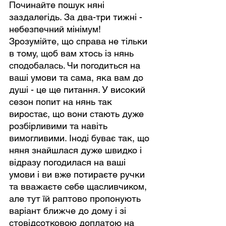
Починайте пошук няні 
заздалегідь. За два-три тижні - 
небезпечний мінімум! 
Зрозумійте, що справа не тільки 
в тому, щоб вам хтось із нянь 
сподобалась. Чи погодиться на 
ваші умови та сама, яка вам до 
душі - це ще питання. У високий 
сезон попит на нянь так 
виростає, що вони стають дуже 
розбірливими та навіть 
вимогливими. Іноді буває так, що 
няня знайшлася дуже швидко і 
відразу погодилася на ваші 
умови і ви вже потираєте ручки 
та вважаєте себе щасливчиком, 
але тут їй раптово пропонують 
варіант ближче до дому і зі 
стовідсотковою доплатою на 