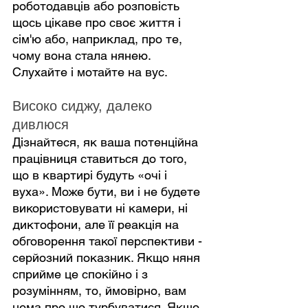
роботодавців або розповість 
щось цікаве про своє життя і 
сім'ю або, наприклад, про те, 
чому вона стала нянею. 
Слухайте і мотайте на вус.
Високо сиджу, далеко 
дивлюся
Дізнайтеся, як ваша потенційна 
працівниця ставиться до того, 
що в квартирі будуть «очі і 
вуха». Може бути, ви і не будете 
використовувати ні камери, ні 
диктофони, але її реакція на 
обговорення такої перспективи - 
серйозний показник. Якщо няня 
сприйме це спокійно і з 
розумінням, то, ймовірно, вам 
нема про що турбуватися. Якщо 