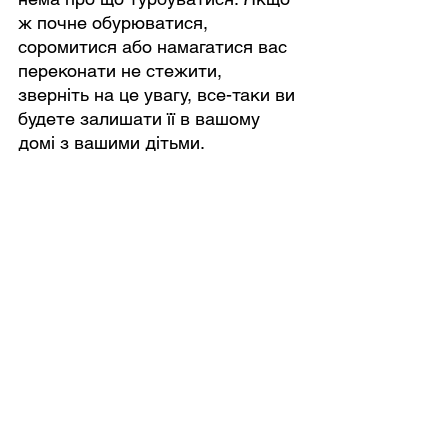
ж почне обурюватися, 
соромитися або намагатися вас 
переконати не стежити, 
зверніть на це увагу, все-таки ви 
будете залишати її в вашому 
домі з вашими дітьми.
Головний індикатор
Ну і, зрозуміло, підходить 
працівниця чи ні, можна 
визначити по поведінці і 
настрою дитини. Якщо няня 
зуміла зачарувати вас, ще не 
факт, що і з дитиною у неї це 
вийде те саме. На 
випробовувальному терміні 
найкраще не залишати їх 
відразу наодинці, а комусь з 