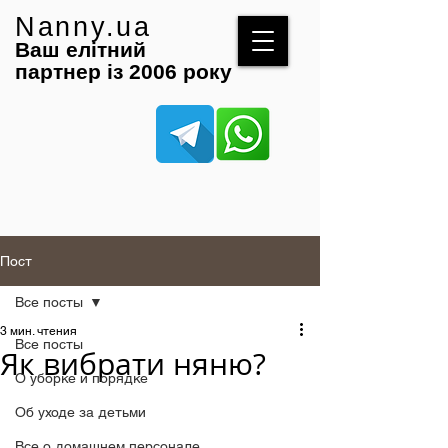
Nanny.ua
Ваш елітний
партнер із 2006 року
Пост
Все посты
3 мин. чтения
Все посты
Як вибрати няню?
О уборке и порядке
Об уходе за детьми
Все о домашнем персонале