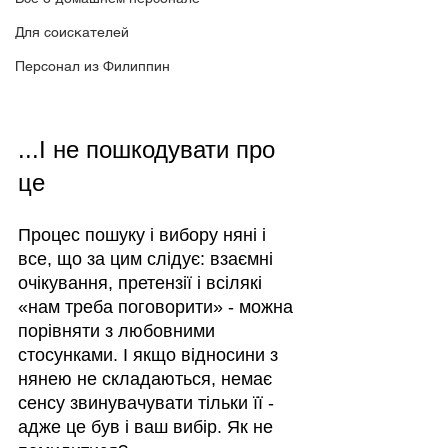
Для соискателей
Персонал из Филиппин
...І не пошкодувати про 
це
Процес пошуку і вибору няні і 
все, що за цим слідує: взаємні 
очікування, претензії і всілякі 
«нам треба поговорити» - можна 
порівняти з любовними 
стосунками. І якщо відносини з 
нянею не складаються, немає 
сенсу звинувачувати тільки її - 
адже це був і ваш вибір. Як не 