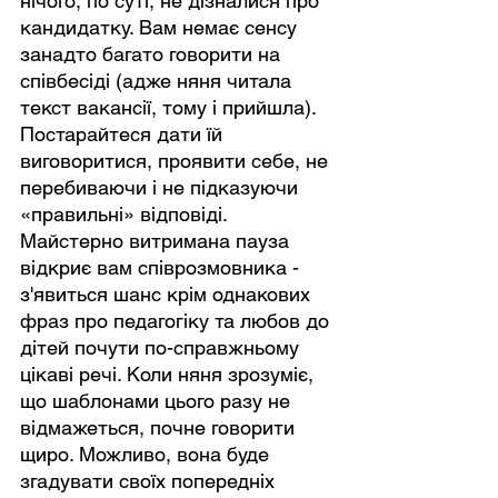
нічого, по суті, не дізналися про 
кандидатку. Вам немає сенсу 
занадто багато говорити на 
співбесіді (адже няня читала 
текст вакансії, тому і прийшла). 
Постарайтеся дати їй 
виговоритися, проявити себе, не 
перебиваючи і не підказуючи 
«правильні» відповіді. 
Майстерно витримана пауза 
відкриє вам співрозмовника - 
з'явиться шанс крім однакових 
фраз про педагогіку та любов до 
дітей почути по-справжньому 
цікаві речі. Коли няня зрозуміє, 
що шаблонами цього разу не 
відмажеться, почне говорити 
щиро. Можливо, вона буде 
згадувати своїх попередніх 