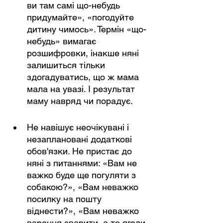
ви там самі що-небудь 
придумайте», «погодуйте 
дитину чимось». Термін «що-
небудь» вимагає 
розшифровки, інакше няні 
залишиться тільки 
здогадуватись, що ж мама 
мала на увазі. І результат 
маму навряд чи порадує.
Не навішує неочікувані і 
незаплановані додаткові 
обов'язки. Не пристає до 
няні з питаннями: «Вам не 
важко буде ще погуляти з 
собакою?», «Вам неважко 
посилку на пошту 
віднести?», «Вам неважко 
варення зварити, а то ягоди 