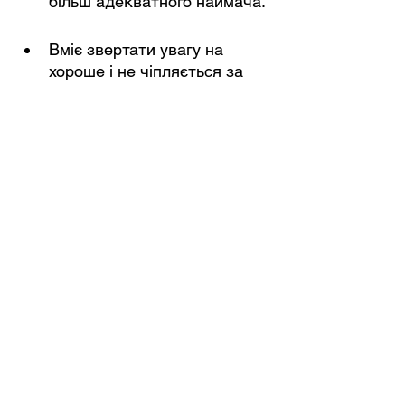
більш адекватного наймача.
Вміє звертати увагу на 
хороше і не чіпляється за 
дрібниці. Наприклад, якщо 
діти ситі, задоволені і 
життєрадісні, а мама не 
буде бурчати двадцять 
хвилин через те, що книги 
на полиці розставлені не в 
алфавітному порядку. Така 
мама розуміє, що 
досконалих людей не буває.