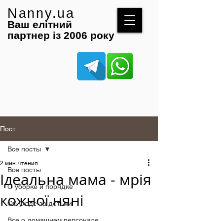
Nanny.ua
Ваш елітний
партнер із 2006 року
Пост
Все посты
2 мин. чтения
Все посты
Ідеальна мама - мрія
О уборке и порядке
кожної няні
Об уходе за детьми
Все о домашнем персонале