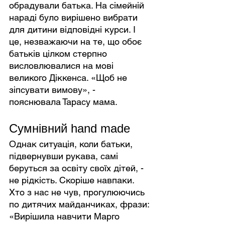
обрадували батька. На сімейній 
нараді було вирішено вибрати 
для дитини відповідні курси. І 
це, незважаючи на те, що обоє 
батьків цілком стерпно 
висловлювалися на мові 
великого Діккенса. «Щоб не 
зіпсувати вимову», - 
пояснювала Тарасу мама.
Сумнівний hand made
Однак ситуація, коли батьки, 
підвернувши рукава, самі 
беруться за освіту своїх дітей, - 
не рідкість. Скоріше навпаки. 
Хто з нас не чув, прогулюючись 
по дитячих майданчиках, фрази: 
«Вирішила навчити Марго 