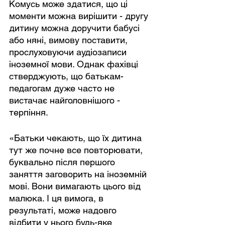
Комусь може здатися, що ці 
моменти можна вирішити - другу 
дитину можна доручити бабусі 
або няні, вимову поставити, 
прослуховуючи аудіозаписи 
іноземної мови. Однак фахівці 
стверджують, що батькам-
педагогам дуже часто не 
вистачає найголовнішого - 
терпіння.
«Батьки чекають, що їх дитина 
тут же почне все повторювати, 
буквально після першого 
заняття заговорить на іноземній 
мові. Вони вимагають цього від 
малюка. І ця вимога, в 
результаті, може надовго 
відбити у нього будь-яке 