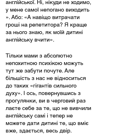
англійської. Ні, нікуди не ходимо, 
у мене самої непогано виходить 
». Або: «А навіщо витрачати 
гроші на репетитора? Я краще 
за нього знаю, як моїй дитині 
англійську вчити».
Тільки мами з абсолютно 
непохитною психікою можуть 
тут же забути почуте. Але 
більшість з нас не відноситься 
до таких «гігантів сильного 
духу». І ось, повернувшись з 
прогулянки, ви в черговий раз 
лаєте себе за те, що не вивчили 
англійську самі і тепер не 
можете дати дитині те, що вміє 
вже, здається, весь двір.