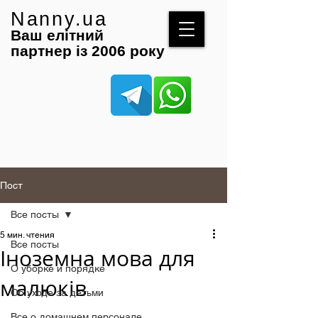
Nanny.ua
Ваш елітний
партнер із 2006 року
Пост
Все посты
5 мин. чтения
Все посты
Іноземна мова для
О уборке и порядке
малюків
Об уходе за детьми
Все о домашнем персонале