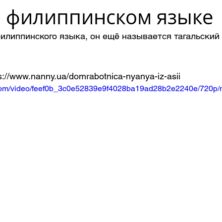
а филиппинском языке
илиппинского языка, он ещё называется тагальский 
://www.nanny.ua/domrabotnica-nyanya-iz-asii
ic.com/video/feef0b_3c0e52839e9f4028ba19ad28b2e2240e/720p/