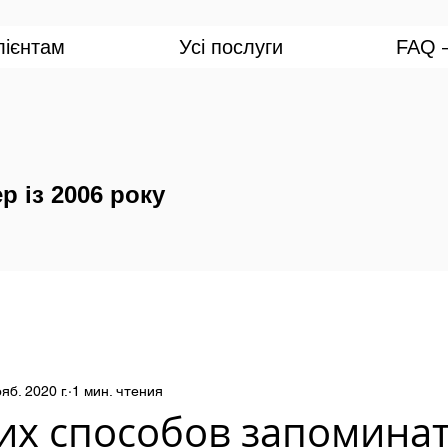
лієнтам
Усі послуги
FAQ —
р із 2006 року
яб. 2020 г.
1 мин. чтения
их способов запомина