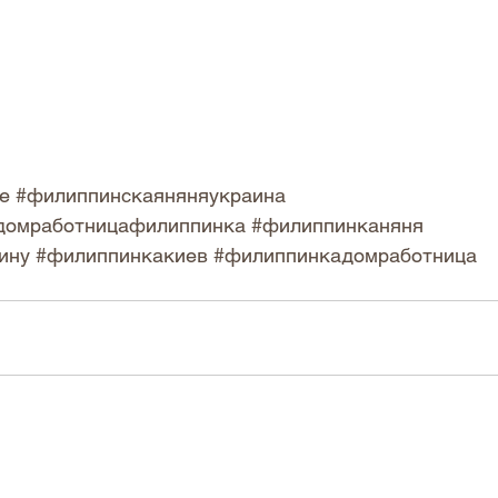
е
#филиппинскаяняняукраина
домработницафилиппинка
#филиппинканяня
ину
#филиппинкакиев
#филиппинкадомработница