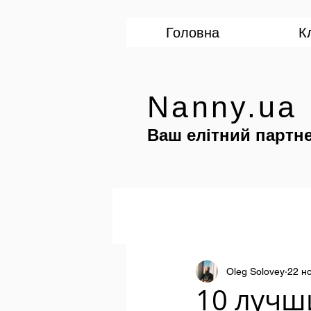
Головна
К
Nanny.ua
Ваш елітний партне
Oleg Solovey
22 но
10 лучш