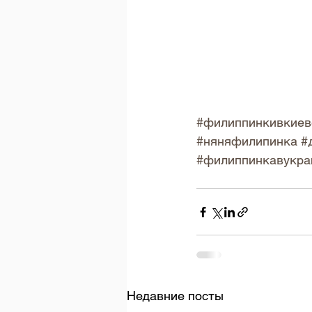
#филиппинкивкиев
#няняфилипинка
#
#филиппинкавукра
Недавние посты