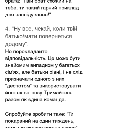
брата: "Твій брат схожий на 
тебе, ти такий гарний приклад 
для наслідування!".
4. "Ну все, чекай, коли твій 
батько/мати повернеться 
додому".
Не перекладайте 
відповідальність. Це може бути 
знайомим випадком у багатьох 
сім'ях, але батьки рівні, і не слід 
призначати одного з них 
“деспотом” та використовувати 
його як загрозу. Тримайтеся 
разом як єдина команда.
Спробуйте зробити таке: "Ти 
покараний на один тиждень, 
тому що сказав погане слово". 