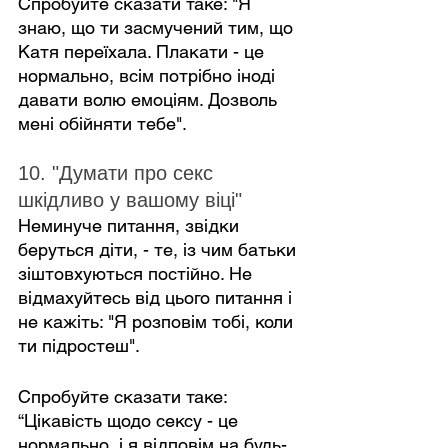
Спробуйте сказати таке: "Я 
знаю, що ти засмучений тим, що 
Катя переїхала. Плакати - це 
нормально, всім потрібно іноді 
давати волю емоціям. Дозволь 
мені обійняти тебе".
10. "Думати про секс 
шкідливо у вашому віці"
Неминуче питання, звідки 
беруться діти, - те, із чим батьки 
зіштовхуються постійно. Не 
відмахуйтесь від цього питання і 
не кажіть: "Я розповім тобі, коли 
ти підростеш".
Спробуйте сказати таке: 
“Цікавість щодо сексу - це 
нормально, і я відповім на будь-