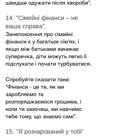
швидше одужати після хвороби".
14. "Сімейні фінанси – не 
ваша справа".
Занепокоєння про сімейні 
фінанси є у багатьох сім'ях, і 
якщо між батьками виникає 
суперечка, діти можуть легко її 
підслухати і почати турбуватися.
Спробуйте сказати таке: 
"Фінанси - це те, як ми 
заробляємо та 
розпоряджаємося грошима, і 
коли ти захочеш, ми навчимо 
тебе тому, що знаємо самі".
15. "Я розчарований у тобі"