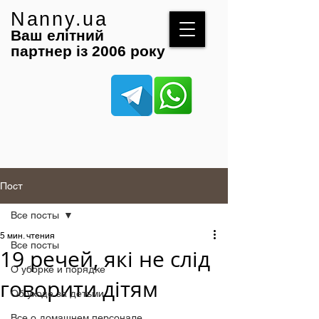
Nanny.ua
Ваш елітний
партнер із 2006 року
Пост
Все посты
5 мин. чтения
Все посты
19 речей, які не слід
О уборке и порядке
говорити дітям
Об уходе за детьми
Все о домашнем персонале