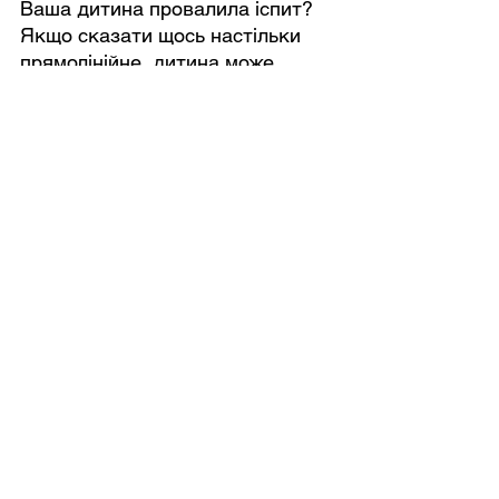
Ваша дитина провалила іспит? 
Якщо сказати щось настільки 
прямолінійне, дитина може 
відчути, "що вона втратила 
любов в очах батьків".
Спробуйте натомість наступне: 
"Я здивований і не очікував 
такого повороту подій".
16. "Це жахливо, гірше 
нікуди".
Коли в житті щось йде не так, 
постійне повторення подібної 
фрази може вивести дітей із 
себе та викликати ще більше 
занепокоєння. Вимовляючи 
страшні та емоційні слова знову 