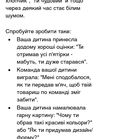
хлопчик”, “ти чудовий” й тощо 
через деякий час стає білим 
шумом.
Спробуйте зробити таке:
Ваша дитина принесла 
додому хороші оцінки: "Ти 
отримав усі п'ятірки - 
мабуть, ти дуже старався".
Команда вашої дитини 
виграла: "Мені сподобалося, 
як ти передав м'яч, щоб твій 
товариш по команді зміг 
забити".
Ваша дитина намалювала 
гарну картину: "Чому ти 
обрав такі красиві кольори?" 
або "Як ти придумав дизайн/
форму?"