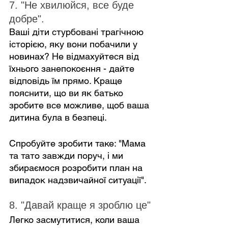
7. "Не хвилюйся, все буде 
добре".
Ваші діти стурбовані трагічною 
історією, яку вони побачили у 
новинах? Не відмахуйтеся від 
їхнього занепокоєння - дайте 
відповідь їм прямо. Краще 
пояснити, що ви як батько 
зробите все можливе, щоб ваша 
дитина була в безпеці.
Спробуйте зробити таке: "Мама 
та тато завжди поруч, і ми 
збираємося розробити план на 
випадок надзвичайної ситуації".
8. "Давай краще я зроблю це"
Легко засмутитися, коли ваша 