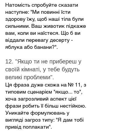
Натомість спробуйте сказати 
наступне: "Ми повинні їсти 
здорову їжу, щоб наші тіла були 
сильними. Ваш животик підкаже 
вам, коли ви наїстеся. Що б ви 
віддали перевагу десерту - 
яблука або банани?".
12. "Якщо ти не прибереш у 
своїй кімнаті, у тебе будуть 
великі проблеми".
Ця фраза дуже схожа на № 11, з 
типовим сценарієм "якщо... то", 
хоча загрозливий аспект цієї 
фрази робить її більш нестійкою. 
Уникайте формулювань у 
вигляді загроз типу: "Я дам тобі 
привід поплакати".