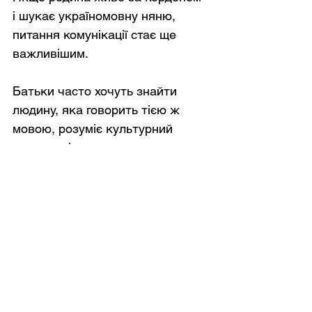
і шукає україномовну няню, 
питання комунікації стає ще 
важливішим.
Батьки часто хочуть знайти 
людину, яка говорить тією ж 
мовою, розуміє культурний 
контекст і може швидко 
адаптуватися до правил родини.
Але спільна мова — це ще не 
гарантія сумісності.
Важливо проговорити 
очікування заздалегідь: режим 
дня, харчування, прогулянки, 