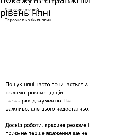
покажуть справжній
рівень няні
Для соискателей
Персонал из Филиппин
Пошук няні часто починається з 
резюме, рекомендацій і 
перевірки документів. Це 
важливо, але цього недостатньо.
Досвід роботи, красиве резюме і 
приємне перше враження ще не 