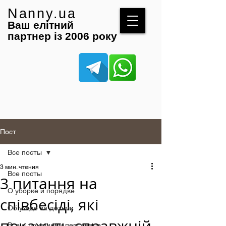
Nanny.ua
Ваш елітний
партнер із 2006 року
Пост
Все посты
3 мин. чтения
Все посты
3 питання на
О уборке и порядке
співбесіді, які
Об уходе за детьми
Все о домашнем персонале