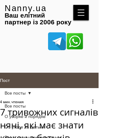
Nanny.ua
Ваш елітний
партнер із 2006 року
Пост
Все посты
4 мин. чтения
Все посты
7 тривожних сигналів
О уборке и порядке
няні, які має знати
Об уходе за детьми
Все о домашнем персонале