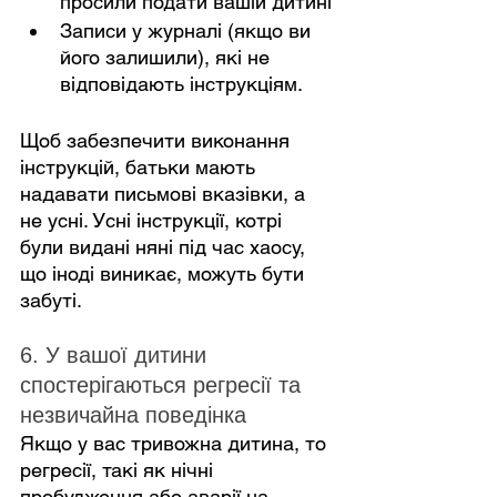
просили подати вашій дитині
Записи у журналі (якщо ви 
його залишили), які не 
відповідають інструкціям.
Щоб забезпечити виконання 
інструкцій, батьки мають 
надавати письмові вказівки, а 
не усні. Усні інструкції, котрі 
були видані няні під час хаосу, 
що іноді виникає, можуть бути 
забуті.
6. У вашої дитини 
спостерігаються регресії та 
незвичайна поведінка
Якщо у вас тривожна дитина, то 
регресії, такі як нічні 
пробудження або аварії на 