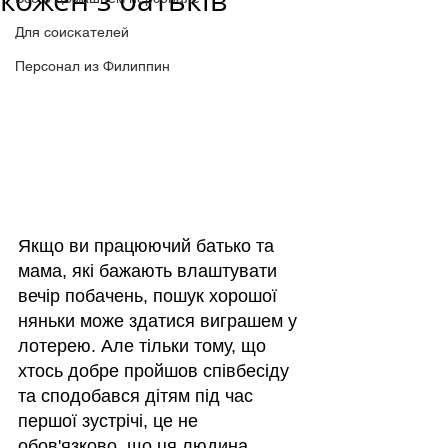
кожен з батьків
Для соискателей
Персонал из Филиппин
Якщо ви працюючий батько та 
мама, які бажають влаштувати 
вечір побачень, пошук хорошої 
няньки може здатися виграшем у 
лотерею. Але тільки тому, що 
хтось добре пройшов співбесіду 
та сподобався дітям під час 
першої зустрічі, це не 
обов'язково, що ця людина 