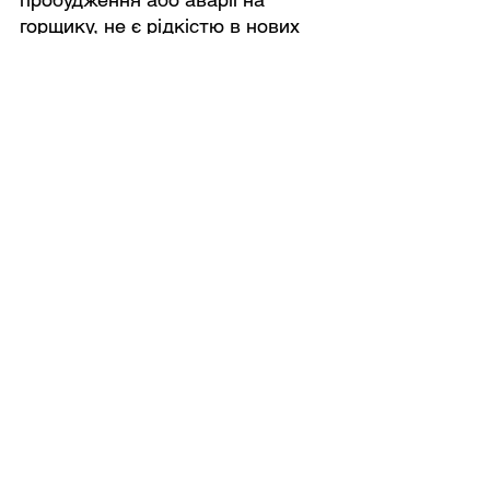
горщику, не є рідкістю в нових 
ситуаціях і при новому порядку 
дня. Але батькам, чиї діти 
раніше не демонстрували таку 
поведінку, варто розібратися в 
цьому питанні.
Нижче перераховані ознаки 
того, що ваша дитина може 
відчувати занепокоєння через 
няню:
Різкі регресії щодо їжі, горщика, 
сну та загальної поведінки
Підвищений настрій
Боязкість
Раптові стрибки
Плач набагато частіше, ніж 