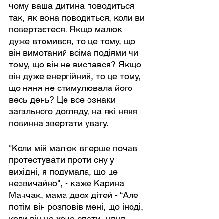
чому ваша дитина поводиться 
так, як вона поводиться, коли ви 
повертаєтеся. Якщо малюк 
дуже втомився, то це тому, що 
він вимотаний всіма подіями чи 
тому, що він не виспався? Якщо 
він дуже енергійний, то це тому, 
що няня не стимулювала його 
весь день? Це все ознаки 
загального догляду, на які няня 
повинна звертати увагу.
"Коли мій малюк вперше почав 
протестувати проти сну у 
вихідні, я подумала, що це 
незвичайно", - каже Карина 
Манчак, мама двох дітей - “Але 
потім він розповів мені, що іноді, 
коли він не хоче спати, няня 