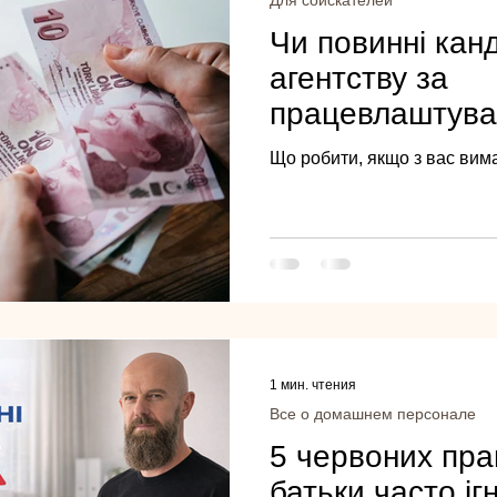
Для соискателей
Чи повинні кан
агентству за
працевлаштува
говорить закон
Що робити, якщо з вас вим
1 мин. чтения
Все о домашнем персонале
5 червоних прап
батьки часто і