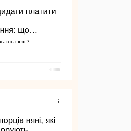
дидати платити
ння: що
 України
агають гроші?
орців няні, які
гнорують