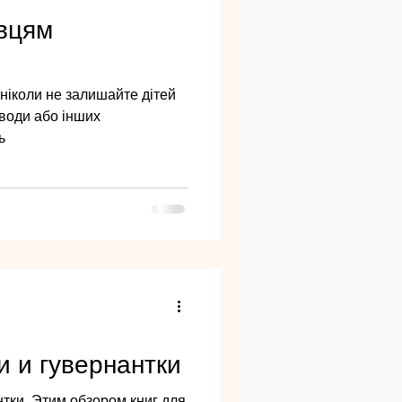
івцям
ніколи не залишайте дітей
 води або інших
ь
и и гувернантки
нтки. Этим обзором книг для