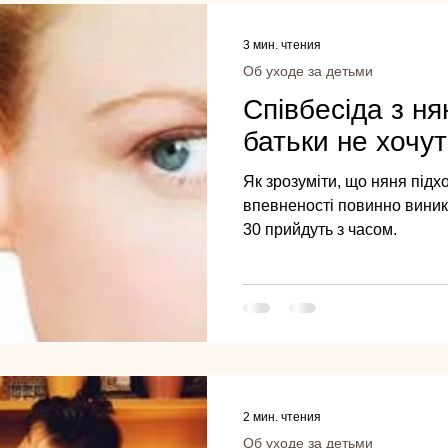
3 мин. чтения
Об уходе за детьми
Співбесіда з ня
батьки не хочу
Як зрозуміти, що няня підх
впевненості повинно виникн
30 прийдуть з часом.
2 мин. чтения
Об уходе за детьми