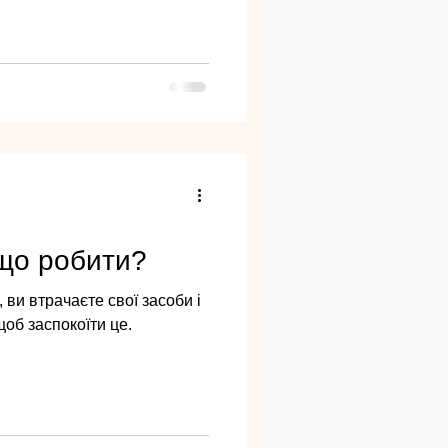
 що робити?
 ви втрачаєте свої засоби і
щоб заспокоїти це.