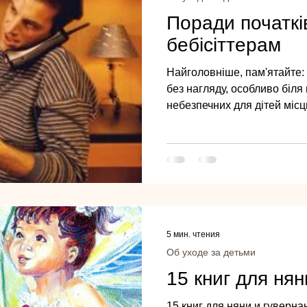
Поради початк
бебісіттерам
Найголовніше, пам'ятайте: 
без нагляду, особливо біля
небезпечних для дітей місц
5 мин. чтения
Об уходе за детьми
15 книг для нян
15 книг для няни и гуверна