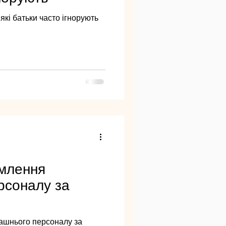
які батьки часто ігнорують
млення
рсоналу за
ашнього персоналу за