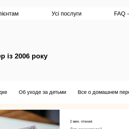
лієнтам
Усі послуги
FAQ —
р із 2006 року
дке
Об уходе за детьми
Все о домашнем пер
онал из Филиппин
2 мин. чтения