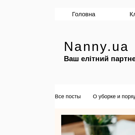
Головна
К
Nanny.ua
Ваш елітний партне
Все посты
О уборке и поря
Для соискателей
Перс