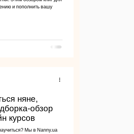
тению и пополнить вашу
ться няне,
одборка-обзор
н курсов
 научиться? Мы в Nanny.ua