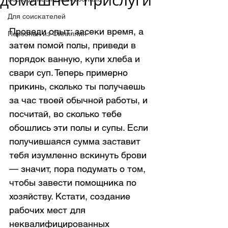
домашней прислуги
Для соискателей
Проведи опыт: засеки время, а 
Персонал из Филиппин
затем помой полы, приведи в 
порядок ванную, купи хлеба и 
свари суп. Теперь примерно 
прикинь, сколько ты получаешь 
за час твоей обычной работы, и 
посчитай, во сколько тебе 
обошлись эти полы и супы. Если 
получившаяся сумма заставит 
тебя изумленно вскинуть брови 
— значит, пора подумать о том, 
чтобы завести помощника по 
хозяйству. Кстати, создание 
рабочих мест для 
неквалифицированных 