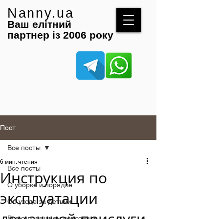
Nanny.ua
Ваш елітний
партнер із 2006 року
Пост
Все посты
6 мин. чтения
Все посты
Инструкция по
О уборке и порядке
эксплуатации
Об уходе за детьми
Все о домашнем персонале