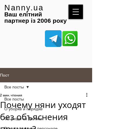
Nanny.ua
Ваш елітний
партнер із 2006 року
Пост
Все посты
2 мин. чтения
Все посты
Почему няни уходят
О уборке и порядке
без объяснения
Об уходе за детьми
Все о домашнем персонале