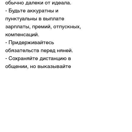
обычно далеки от идеала.
- Будьте аккуратны и 
пунктуальны в выплате 
зарплаты, премий, отпускных, 
компенсаций. 
- Придерживайтесь 
обязательств перед няней.
- Сохраняйте дистанцию в 
общении, но выказывайте 
уважение.
Даже если Мэри Поппинс 
улетела в неизвестном 
направлении, помните о своей 
первоочередной задаче – 
правильно и в позитивном 
ключе объяснить ситуацию 
ребёнку. И уже после этого 