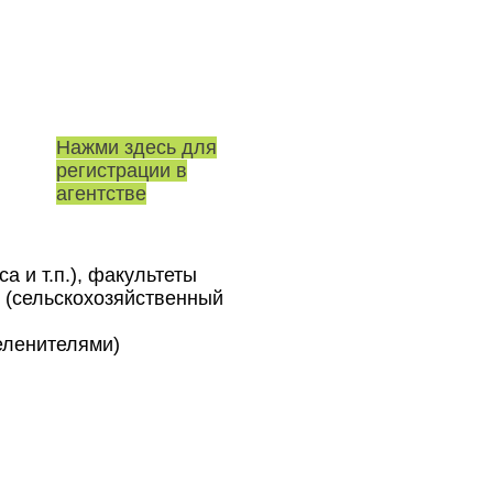
Нажми здесь для
регистрации в
агентстве
 и т.п.), факультеты
е (сельскохозяйственный
еленителями)