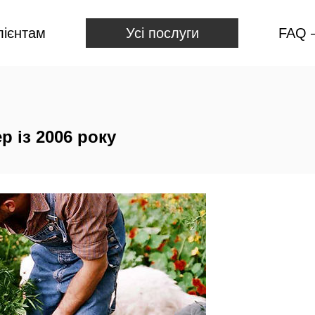
лієнтам
Усі послуги
FAQ —
р із 2006 року