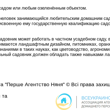
 садом или любым озеленённым объектом.
 человек занимающийся любительским домашним садо
своенную ему государственную квалификацию садо
довник может работать в частном усадебном саду, в
анимаются ландшафтным дизайном, питомниках, оран
аниями в таких науках, как цветоводство, агрономи
ьный садовник должен обладать также навыками л
та "Перше Агентство Няня" © Всі права захищ
 та