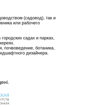
водством (садовод), так и
вника или рабочего
 городских садах и парках,
жереях.
я, почвоведение, ботаника,
андшафтного дизайнера.
ені.