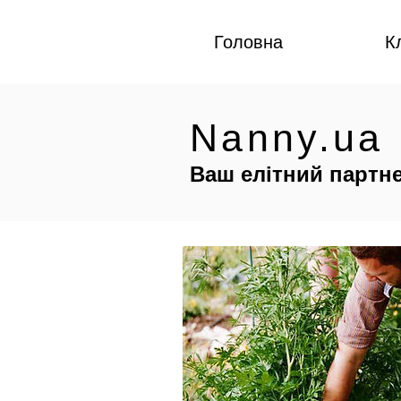
Головна
К
Nanny.ua
Ваш елітний партне